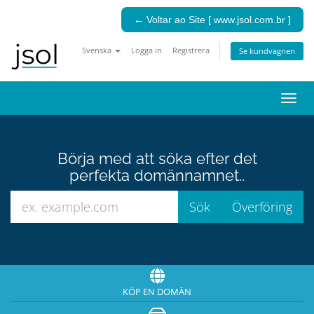
← Voltar ao Site [ www.jsol.com.br ]
Svenska
Logga in
Registrera
Se kundvagnen
Växla
navig
Börja med att söka efter det
perfekta domännamnet..
KÖP EN DOMÄN