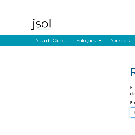
Área do Cliente
Soluções
Anúncios
Es
de
En