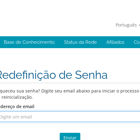
Português
Base de Conhecimento
Status da Rede
Afiliados
Co
Redefinição de Senha
queceu sua senha? Digite seu email abaixo para iniciar o processo
 reinicialização.
dereço de email
Enviar