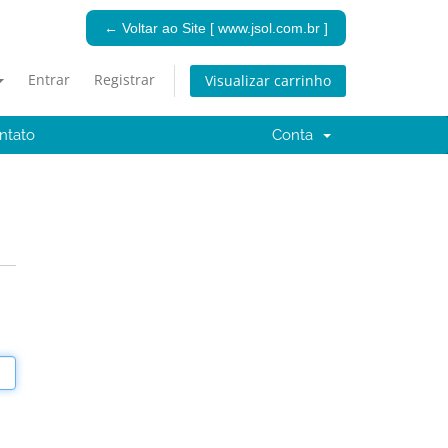
← Voltar ao Site [ www.jsol.com.br ]
Entrar
Registrar
Visualizar carrinho
ntato
Conta