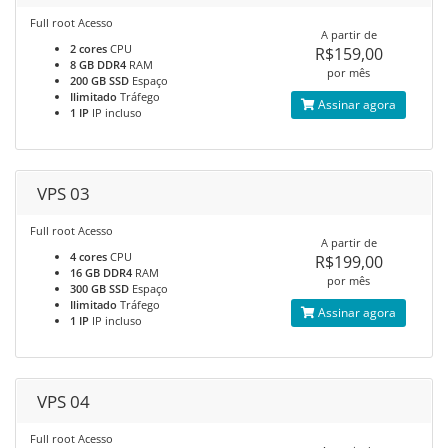
Full root Acesso
A partir de
2 cores
CPU
R$159,00
8 GB DDR4
RAM
por mês
200 GB SSD
Espaço
Ilimitado
Tráfego
Assinar agora
1 IP
IP incluso
VPS 03
Full root Acesso
A partir de
4 cores
CPU
R$199,00
16 GB DDR4
RAM
por mês
300 GB SSD
Espaço
Ilimitado
Tráfego
Assinar agora
1 IP
IP incluso
VPS 04
Full root Acesso