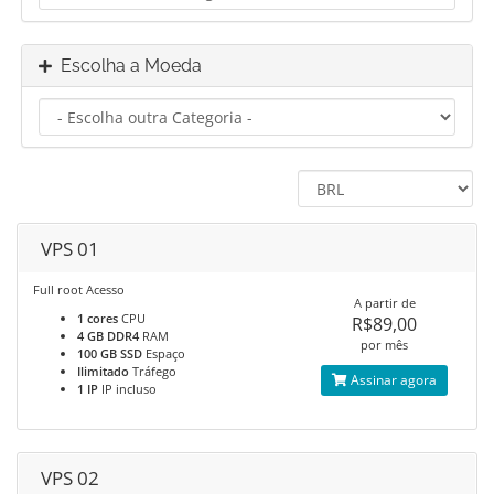
Escolha a Moeda
VPS 01
Full root Acesso
A partir de
1 cores
CPU
R$89,00
4 GB DDR4
RAM
por mês
100 GB SSD
Espaço
Ilimitado
Tráfego
Assinar agora
1 IP
IP incluso
VPS 02