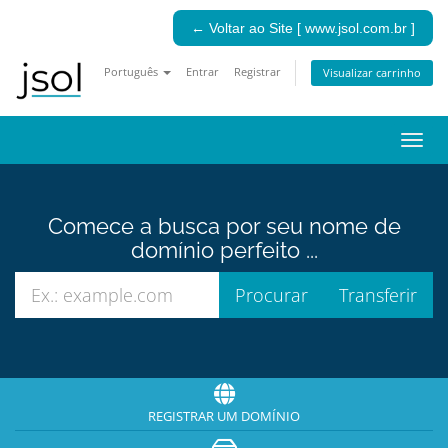
← Voltar ao Site [ www.jsol.com.br ]
Português
Entrar
Registrar
Visualizar carrinho
Alter
nave
Comece a busca por seu nome de
domínio perfeito ...
REGISTRAR UM DOMÍNIO