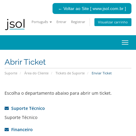
← Voltar ao Site [ www.jsol.com.br ]
Português
Entrar
Registrar
Visualizar carrinho
Alter
nave
Abrir Ticket
Suporte
Área do Cliente
Tickets de Suporte
Enviar Ticket
Escolha o departamento abaixo para abrir um ticket.
Suporte Técnico
Suporte Técnico
Financeiro