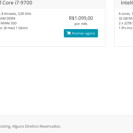
l Core i7-9700
Inte
, 8 threads, 3,00 GHz​
6 cores, 
R$1.099,00
RAM DDR4​
32 GB RA
B NVMe SSD​
2 x 22TB S
por mês
cl. (8 max)​ 1 Gbit/s
1 IPs incl
Assinar agora
sting. Alguns Direitos Reservados.