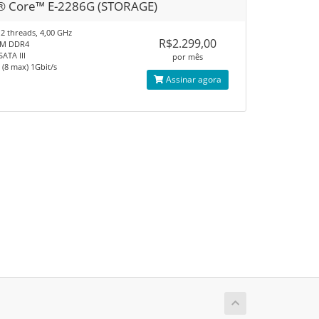
l® Core™ E-2286G (STORAGE)​
12 threads, 4,00 GHz​
R$2.299,00
M DDR4​
ATA III​
por mês
. (8 max)​ 1Gbit/s
Assinar agora