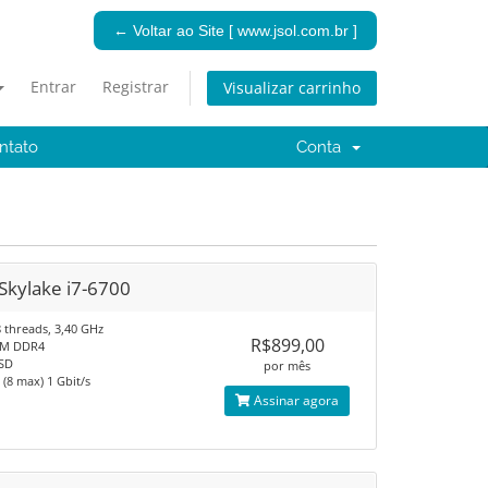
← Voltar ao Site [ www.jsol.com.br ]
Entrar
Registrar
Visualizar carrinho
ntato
Conta
 Skylake i7-6700
8 threads, 3,40 GHz​
R$899,00
M DDR4​
SD​
por mês
. (8 max)​ 1 Gbit/s
Assinar agora