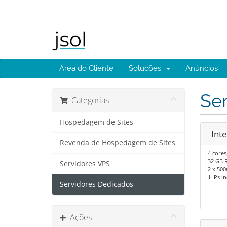
Área do Cliente
Soluções
Anúncios
Se
Categorias
Hospedagem de Sites
Int
Revenda de Hospedagem de Sites
4 cores
32 GB 
Servidores VPS
2 x 500
1 IPs in
Servidores Dedicados
Ações