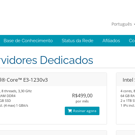
Português
Base de Conhecimento
Status da Rede
Afiliados
Co
rvidores Dedicados
el® Core™ E3-1230v3
Intel
, 8 threads, 3,30 GHz​
4 cores, 
R$499,00
RAM DDR4​
64 GB RA
GB SSD​
2 x 1TB S
por mês
cl. (4 max)​ 1 GBit/s​
1 IPs incl
Assinar agora