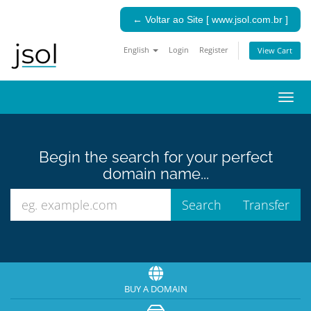
← Voltar ao Site [ www.jsol.com.br ]
English
Login
Register
View Cart
Togg
navig
Begin the search for your perfect
domain name...
BUY A DOMAIN