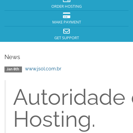
ORDER HOSTING
MAKE PAYMENT
GET SUPPORT
News
www.jsol.com.br
Jan 8th
Autoridade
Hosting.