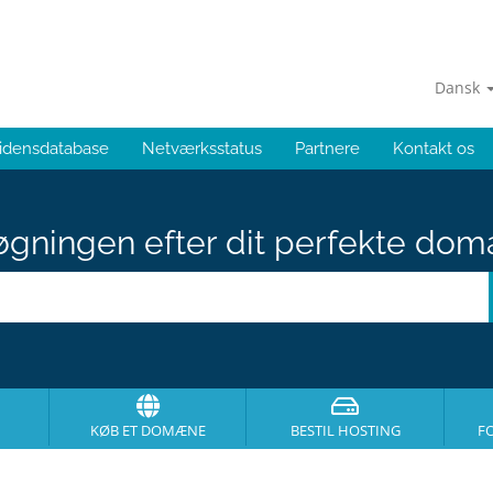
Dansk
idensdatabase
Netværksstatus
Partnere
Kontakt os
gningen efter dit perfekte dom
KØB ET DOMÆNE
BESTIL HOSTING
F