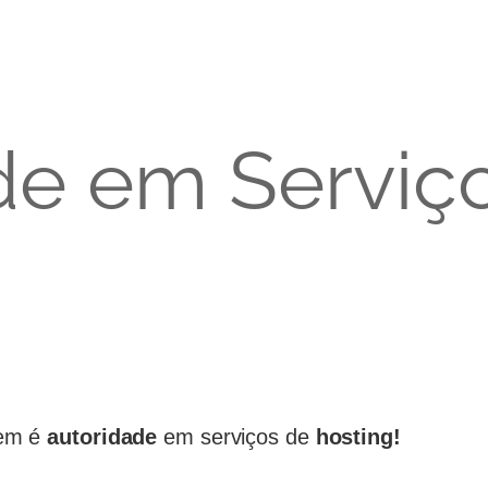
de em Serviç
uem é
autoridade
em serviços de
hosting!