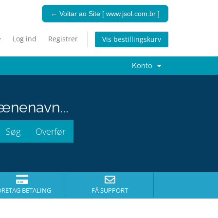
← Voltar ao Site [ www.jsol.com.br ]
Log ind
Registrer
Vis bestillingskurv
Konto
ænenavn...
ORETAG BETALING
FÅ SUPPORT