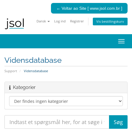
← Voltar ao Site [ www.jsol.com.br ]
Dansk
Log ind
Registrer
Vis bestillingskurv
Skift
navig
Vidensdatabase
Support
Vidensdatabase
Kategorier