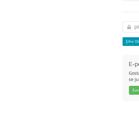
Şifre Ol
E-po
Gost
se j
Eve