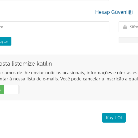
Hesap Güvenliği
uştur
sta listemize katılın
aríamos de lhe enviar notícias ocasionais, informações e ofertas es
untar à nossa lista de e-mails. Você pode cancelar a inscrição a q
t
Hayır