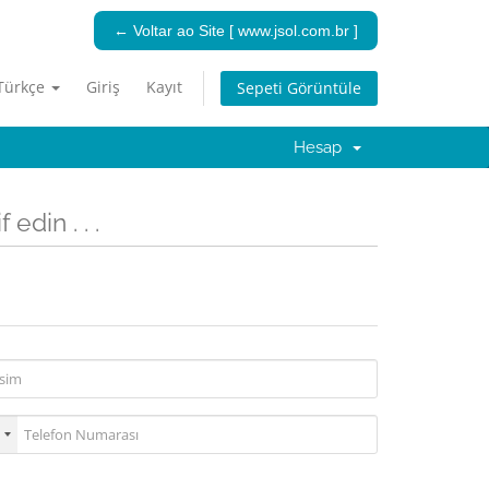
← Voltar ao Site [ www.jsol.com.br ]
Türkçe
Giriş
Kayıt
Sepeti Görüntüle
Hesap
edin . . .