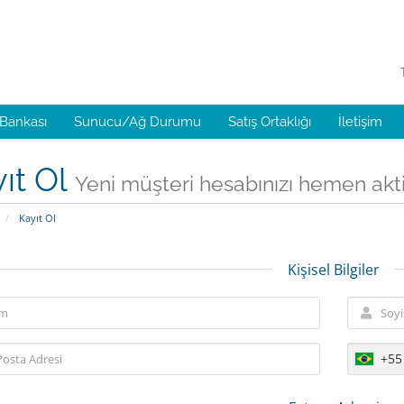
 Bankası
Sunucu/Ağ Durumu
Satış Ortaklığı
İletişim
ıt Ol
Yeni müşteri hesabınızı hemen aktif 
Kayıt Ol
Kişisel Bilgiler
+55