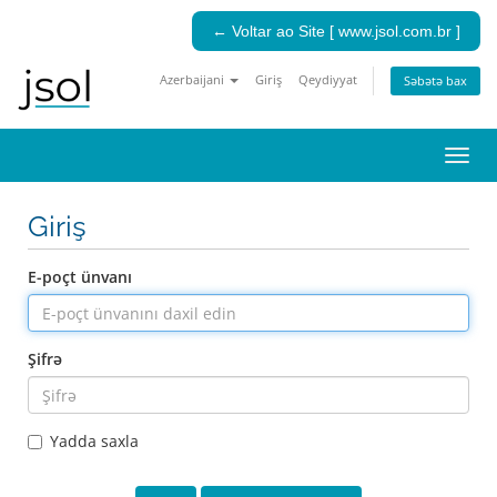
← Voltar ao Site [ www.jsol.com.br ]
Azerbaijani
Giriş
Qeydiyyat
Səbətə bax
Navi
keçid
Giriş
E-poçt ünvanı
Şifrə
Yadda saxla