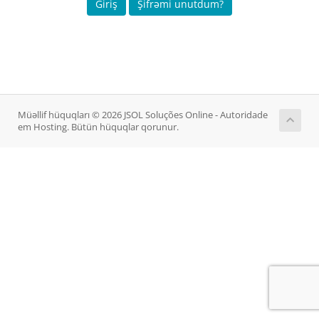
Şifrəmi unutdum?
Müəllif hüquqları © 2026 JSOL Soluções Online - Autoridade
em Hosting. Bütün hüquqlar qorunur.