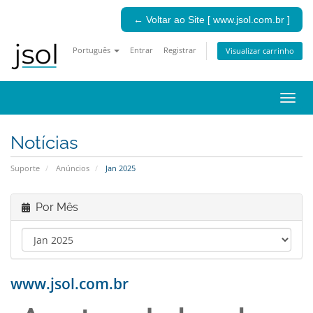
← Voltar ao Site [ www.jsol.com.br ]
Português
Entrar
Registrar
Visualizar carrinho
Alter
nave
Notícias
Suporte
Anúncios
Jan 2025
Por Mês
www.jsol.com.br