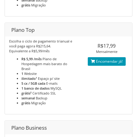
semanal
Backup
grátis
Migração
Plano Top
Escolha o ciclo de pagamento trianual e
R$17,99
você paga agora R$215,64.
Equivalente a R$5,99/mês
Mensalmente
R$ 5,99 /mês
Plano de
Encomendar já!
Hospedagem mais barato do
Brasil
1
Website
ilimitado¹
Espaço p/ site
5 cx / 5GB cada
E-mails
1 banco de dados
MySQL
grátis²
Certificado SSL
semanal
Backup
grátis
Migração
Plano Business