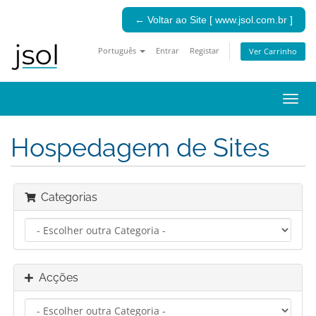
← Voltar ao Site [ www.jsol.com.br ]
Português
Entrar
Registar
Ver Carrinho
Alter
nave
Hospedagem de Sites
Categorias
Acções