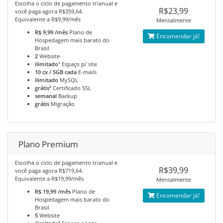
Escolha o ciclo de pagamento trianual e
R$23,99
você paga agora R$359,64.
Equivalente a R$9,99/mês
Mensalmente
R$ 9,99 /mês
Plano de
Encomendar já!
Hospedagem mais barato do
Brasil
2
Website
ilimitado¹
Espaço p/ site
10 cx / 5GB cada
E-mails
ilimitado
MySQL
grátis²
Certificado SSL
semanal
Backup
grátis
Migração
Plano Premium
Escolha o ciclo de pagamento trianual e
R$39,99
você paga agora R$719,64.
Equivalente a R$19,99/mês
Mensalmente
R$ 19,99 /mês
Plano de
Encomendar já!
Hospedagem mais barato do
Brasil
5
Website