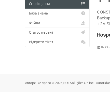
Сповіщення
CONST
База знань
Backup
Файли
+ 2M S
Статус мережі
Hosp
Відкрити тікет
8т Січ
Авторське право © 2026 JSOL Soluções Online - Autorida