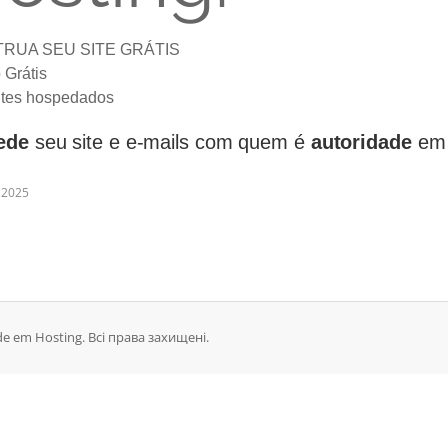
RUA SEU SITE GRÁTIS
 Grátis
ites hospedados
ede
seu site e e-mails com quem é
autoridade
em 
 2025
de em Hosting. Всі права захищені.