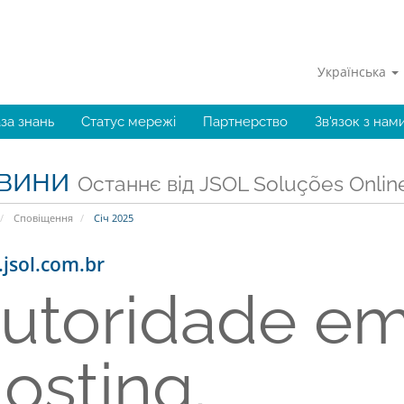
Українська
за знань
Статус мережі
Партнерство
Зв'язок з нам
вини
Останнє від JSOL Soluções Onlin
Сповіщення
Січ 2025
jsol.com.br
utoridade em
osting.