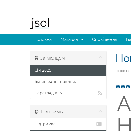
Головна
Магазин
Сповіщення
Ба
Но
за місяцем
Січ 2025
Головна
більш ранні новини...
www.
Перегляд RSS
A
Підтримка
H
Підтримка