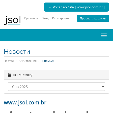
← Voltar ao Site [ www.jsol.com.br ]
Русский
Вход
Регистрация
Просмотр корзины
Пере
нави
Новости
Портал
Объявления
Янв 2025
по месяцу
www.jsol.com.br