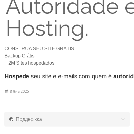
Autoridade 
Hosting.
CONSTRUA SEU SITE GRÁTIS
Backup Grátis
+ 2M Sites hospedados
Hospede
seu site e e-mails com quem é
autori
8 Янв 2025
Поддержка