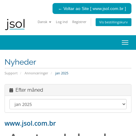
← Voltar ao Site [ www.jsol.com.br ]
Dansk
Log ind
Registrer
Vis bestillingskurv
Skift
navig
Nyheder
Support
Annonceringer
jan 2025
Efter måned
www.jsol.com.br