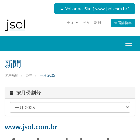
← Voltar ao Site [ www.jsol.com.br ]
中文
登入
註冊
查看購物車
切
換
導
新聞
覽
客戶系統
公告
一月 2025
按月份劃分
www.jsol.com.br