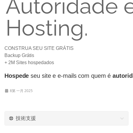
Autoridade 
Hosting.
CONSTRUA SEU SITE GRÁTIS
Backup Grátis
+ 2M Sites hospedados
Hospede
seu site e e-mails com quem é
autori
8第 一月 2025
技術支援