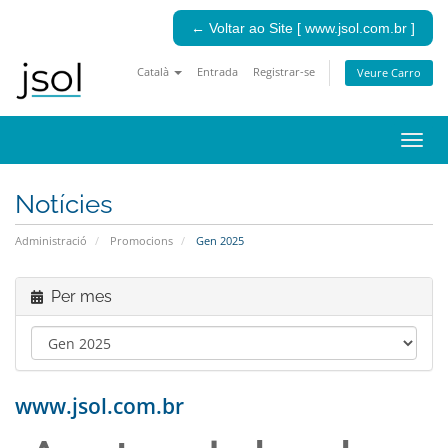
← Voltar ao Site [ www.jsol.com.br ]
Català
Entrada
Registrar-se
Veure Carro
Canv
la
nave
Notícies
Administració
Promocions
Gen 2025
Per mes
www.jsol.com.br