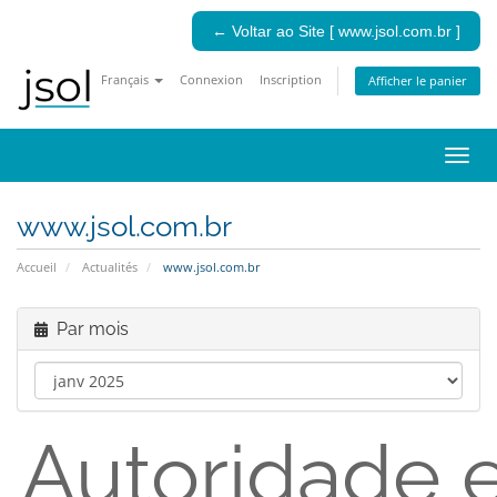
← Voltar ao Site [ www.jsol.com.br ]
Français
Connexion
Inscription
Afficher le panier
Bascu
la
navig
www.jsol.com.br
Accueil
Actualités
www.jsol.com.br
Par mois
Autoridade 