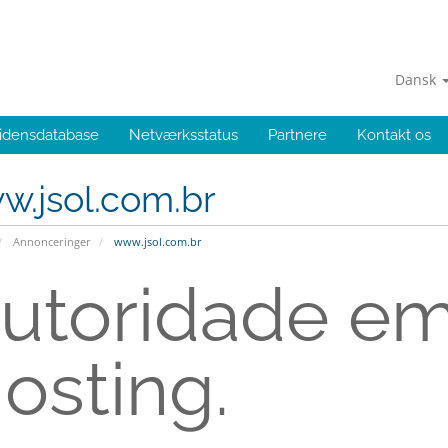
Dansk
idensdatabase
Netværksstatus
Partnere
Kontakt os
w.jsol.com.br
Annonceringer
www.jsol.com.br
utoridade em
osting.