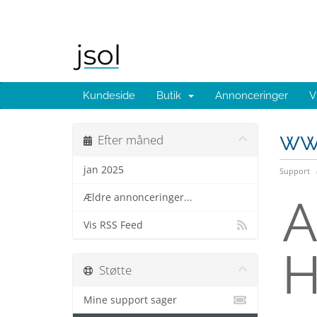
Kundeside
Butik
Annonceringer
V
ww
Efter måned
jan 2025
Support
Ældre annonceringer...
A
Vis RSS Feed
H
Støtte
Mine support sager