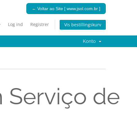
← Voltar ao Site [ www.jsol.com.br ]
Log ind
Registrer
Vis bestillingskurv
Konto
 Serviço de